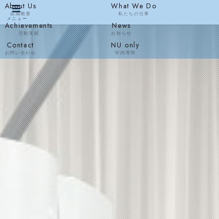
About Us
What We Do
組織概要
私たちの仕事
メニュー
Achievements
News
活動実績
お知らせ
Contact
NU only
お問い合わせ
学内専用